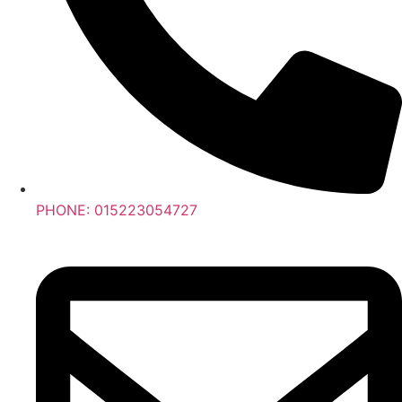
PHONE: 015223054727